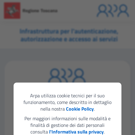
Infrastruttura per l'autenticazione,
autorizzazione e accesso ai servizi
Seleziona lo strumento di autenticazione che
vuoi utilizzare per accedere
Arpa utilizza cookie tecnici per il suo
funzionamento, come descritto in dettaglio
nella nostra
Cookie Policy
.
Entra con SPID
Per maggiori informazioni sulle modalità e
finalità di gestione dei dati personali
consulta
l'Informativa sulla privacy
.
Entra con CIE