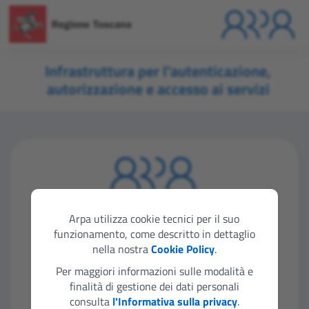
Infrastruttura per l'autenticazione,
autorizzazione e accesso ai servizi
Seleziona lo strumento di autenticazione che
vuoi utilizzare per accedere
Arpa utilizza cookie tecnici per il suo
funzionamento, come descritto in dettaglio
nella nostra
Cookie Policy
.
Entra con SPID
Per maggiori informazioni sulle modalità e
finalità di gestione dei dati personali
consulta
l'Informativa sulla privacy
.
Entra con CIE