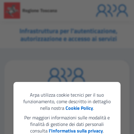
Infrastruttura per l'autenticazione,
autorizzazione e accesso ai servizi
Seleziona lo strumento di autenticazione che
vuoi utilizzare per accedere
Arpa utilizza cookie tecnici per il suo
funzionamento, come descritto in dettaglio
nella nostra
Cookie Policy
.
Entra con SPID
Per maggiori informazioni sulle modalità e
finalità di gestione dei dati personali
consulta
l'Informativa sulla privacy
.
Entra con CIE