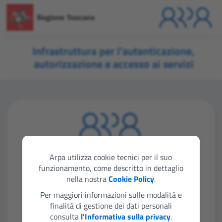
Infrastruttura per l'autenticazione,
autorizzazione e accesso ai servizi
Seleziona lo strumento di autenticazione che
vuoi utilizzare per accedere
Arpa utilizza cookie tecnici per il suo
funzionamento, come descritto in dettaglio
nella nostra
Cookie Policy
.
Entra con SPID
Per maggiori informazioni sulle modalità e
finalità di gestione dei dati personali
consulta
l'Informativa sulla privacy
.
Entra con CIE